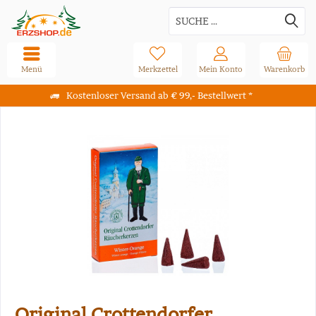
Menü
Merkzettel
Mein Konto
Warenkorb
Kostenloser Versand ab € 99,- Bestellwert *
Original Crottendorfer