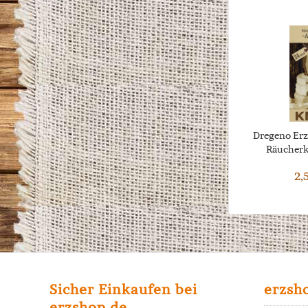
Dregeno Erz
Räucherke
2,
Sicher Einkaufen bei
erzsh
erzshop.de