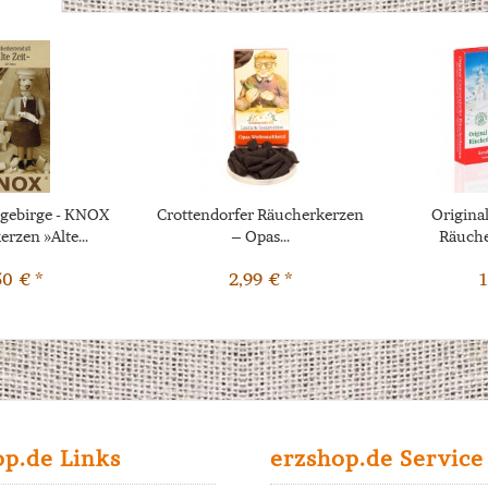
gebirge - KNOX
Crottendorfer Räucherkerzen
Origina
rzen »Alte...
– Opas...
Räuche
50 € *
2,99 € *
1
op.de Links
erzshop.de Service