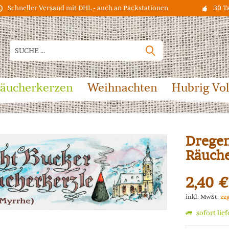
Schneller Versand mit DHL - auch an Packstationen
30 T
äucherkerzen
Weihnachten
Hubrig Vo
Dregen
Räuche
2,40 €
inkl. MwSt.
zz
sofort lie