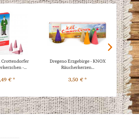
l Crottendorfer
Dregeno Erzgebirge - KNOX
Dregeno 
rkerzchen -...
Räucherkerzen...
Räu
,49 € *
3,50 € *