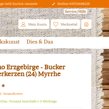
age Geld-Zurück-Garantie
Hotline 03733608120
Service/Hilfe
Mein Konto
Merkzettel
lkskunst
Dies & Das
o Erzgebirge - Bucker
rkerzen (24) Myrrhe
 *
gl. Versandkosten
ferbar, Versand innerhalb 1-3 Werktage