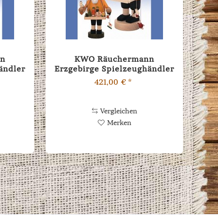
nn
KWO Räuchermann
ändler
Erzgebirge Spielzeughändler
35cm
421,00 € *
Vergleichen
Merken