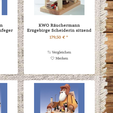
nn
KWO Räuchermann
nfeger
Erzgebirge Scheiderin sitzend
16cm
179,50 € *
Vergleichen
Merken