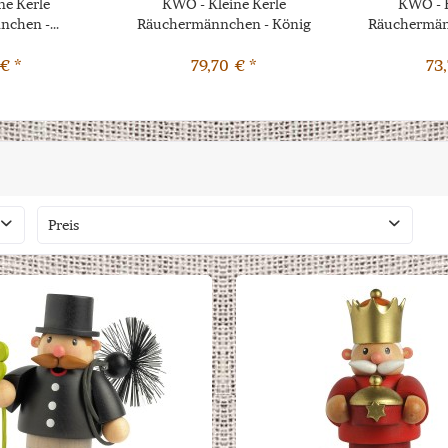
ne Kerle
KWO - Kleine Kerle
KWO - K
chen -...
Räuchermännchen - König
Räuchermänn
Caspar
€ *
79,70 € *
73
Preis
von
bis
9,80 €
579,40 €