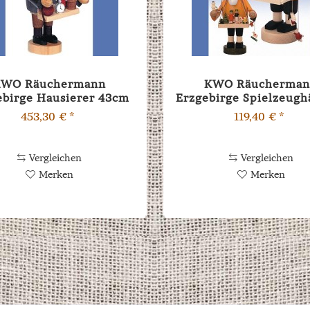
KWO Räuchermann
KWO Räucherma
ebirge Hausierer 43cm
Erzgebirge Spielzeugh
18cm
453,30 € *
119,40 € *
Vergleichen
Vergleichen
Merken
Merken