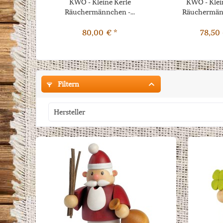
KWO - Kleine Kerle
KWO - Klei
Räuchermännchen -...
Räuchermänn
80,00 € *
78,50 
Filtern
Hersteller
Dregeno Seiffen eG
Kunstgewerbe-Werkstätten Olbernhau GmbH