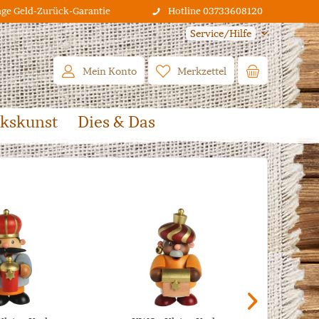
age Geld-Zurück-Garantie
Hotline 03733608120
Service/Hilfe
Mein Konto
Merkzettel
lkskunst
Dies & Das