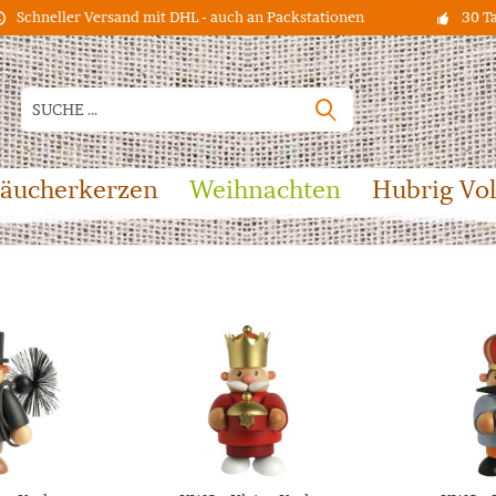
Schneller Versand mit DHL - auch an Packstationen
30 T
äucherkerzen
Weihnachten
Hubrig Vo