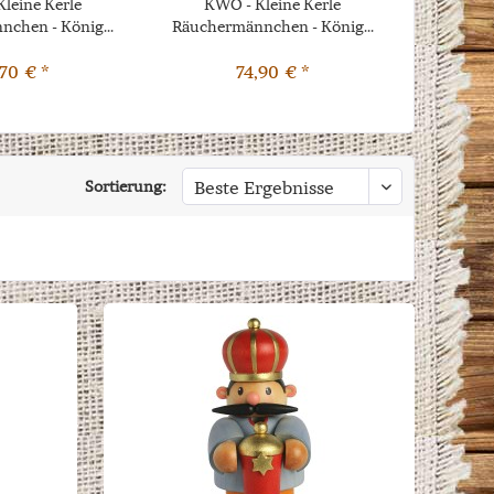
leine Kerle
KWO - Kleine Kerle
KWO Räuc
chen - König...
Räuchermännchen - König...
Schor
,70 € *
74,90 € *
Sortierung: