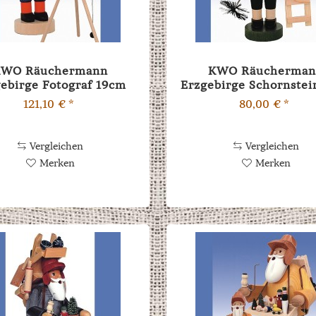
KWO Räuchermann
KWO Räucherma
ebirge Fotograf 19cm
Erzgebirge Schornstei
18cm
121,10 € *
80,00 € *
Vergleichen
Vergleichen
Merken
Merken