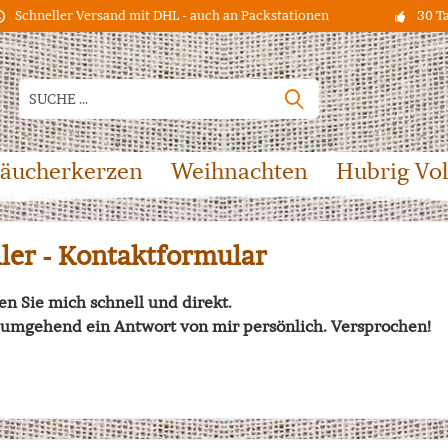
Schneller Versand mit DHL - auch an Packstationen
30 T
äucherkerzen
Weihnachten
Hubrig Vo
ller - Kontaktformular
en Sie mich schnell und direkt.
es umgehend ein Antwort von mir persönlich. Versprochen!