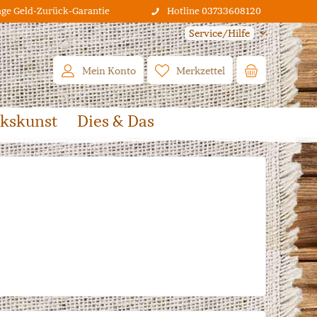
age Geld-Zurück-Garantie
Hotline 03733608120
Service/Hilfe
Mein Konto
Merkzettel
lkskunst
Dies & Das