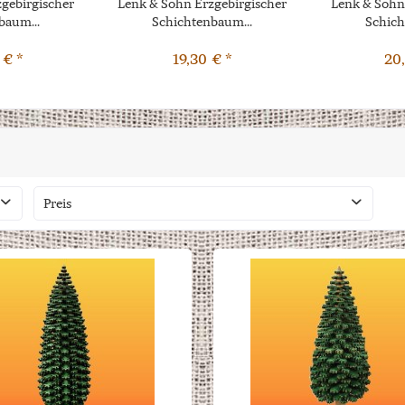
gebirgischer
Lenk & Sohn Erzgebirgischer
Lenk & Sohn
baum...
Schichtenbaum...
Schich
 € *
19,30 € *
20,
Preis
von
bis
10,20 €
103,70 €