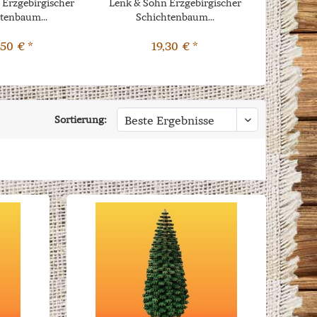
 Erzgebirgischer
Lenk & Sohn Erzgebirgischer
Lenk & S
tenbaum...
Schichtenbaum...
Sc
50 € *
19,30 € *
Sortierung: