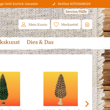
age Geld-Zurück-Garantie
Hotline 03733608120
Service/Hilfe
Mein Konto
Merkzettel
lkskunst
Dies & Das