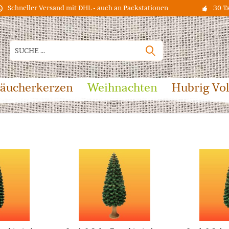
Schneller Versand mit DHL - auch an Packstationen
30 T
äucherkerzen
Weihnachten
Hubrig Vo