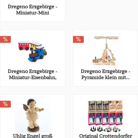
Dregeno Erzgebirge -
Miniatur-Mini
Watscheltier...
9,40 € *
14,40 € *
Dregeno Erzgebirge -
Dregeno Erzgebirge -
Miniatur-Eisenbahn,
Pyramide klein mit...
farbig...
12,50 € *
60,50 € *
19,20 € *
93,10 € *
Uhlig Engel groß
Original Crottendorfer