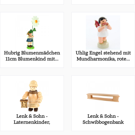
und...
Erzgebirge...
33,10 € *
14,80 € *
Hubrig Blumenmädchen
Uhlig Engel stehend mit
11cm Blumenkind mit...
Mundharmonika, rote...
29,50 € *
23,50 € *
Lenk & Sohn -
Lenk & Sohn -
Laternenkinder,
Schwibbogenbank
Mädchen
beleuchtet...
14,80 € *
136,70 € *