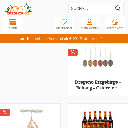
Menü
Merkzettel
Mein Konto
Warenkorb
Kostenloser Versand ab € 99,- Bestellwert *
Dregeno Erzgebirge -
Behang - Ostereier...
13,10 € *
20,10 € *