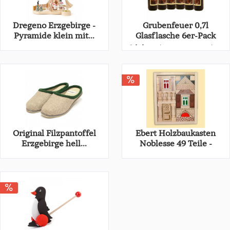
Dregeno Erzgebirge -
Grubenfeuer 0,7l
Pyramide klein mit...
Glasflasche 6er-Pack
60,50 € *
Inhalt
4.2 Liter
(33,32 € * / 1 Liter)
93,10 € *
139,95 € *
Original Filzpantoffel
Ebert Holzbaukasten
Erzgebirge hell...
Noblesse 49 Teile -
Restposten
25,95 € *
13,20 € *
20,30 € *