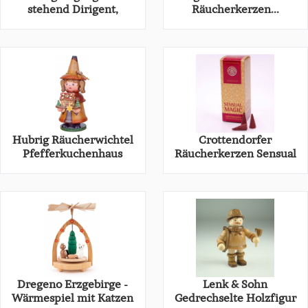
stehend Dirigent,
Räucherkerzen...
natur,...
20,70 € *
16,95 € *
31,80 € *
Hubrig Räucherwichtel
Crottendorfer
Pfefferkuchenhaus
Räucherkerzen Sensual
Magic Woodland
45,00 € *
2,49 € *
Dregeno Erzgebirge -
Lenk & Sohn
Wärmespiel mit Katzen
Gedrechselte Holzfigur