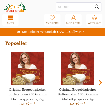
Menü
Merkzettel
Mein Konto
Warenkorb
Kostenloser Versand ab € 99,- Bestellwert *
Topseller
Original Erzgebirgischer
Original Erzgebirgischer
Butterstollen 750 Gramm
Butterstollen 1500 Gramm
Inhalt
0.75 kg
(43,93 € * / 1 kg)
Inhalt
1.5 kg
(28,63 € * / 1 kg)
32,95 € *
42,95 € *