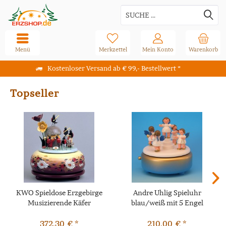
Menü
Merkzettel
Mein Konto
Warenkorb
Kostenloser Versand ab € 99,- Bestellwert *
Topseller
KWO Spieldose Erzgebirge
Andre Uhlig Spieluhr
Musizierende Käfer
blau/weiß mit 5 Engel
372,30 € *
210,00 € *