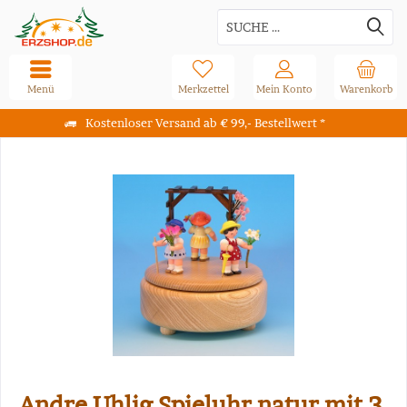
Menü
Merkzettel
Mein Konto
Warenkorb
Kostenloser Versand ab € 99,- Bestellwert *
Andre Uhlig Spieluhr natur mit 3