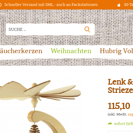
Schneller Versand mit DHL - auch an Packstationen
30 T
äucherkerzen
Weihnachten
Hubrig Vo
Lenk &
Striez
115,10
inkl. MwSt.
zz
sofort lie