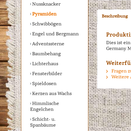
Nussknacker
Pyramiden
Beschreibung
Schwibbögen
Engel und Bergmann
Produkti
Dies ist e
Adventssterne
Germany M
Baumbehang
Weiterfü
Lichterhaus
Fragen z
Fensterbilder
Weitere 
Spieldosen
Kerzen aus Wachs
Himmlische
Engelchen
Schicht- u.
Spanbäume