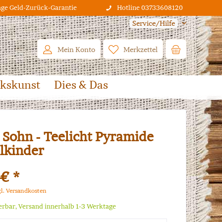
age Geld-Zurück-Garantie
Hotline 03733608120
Service/Hilfe
Mein Konto
Merkzettel
lkskunst
Dies & Das
 Sohn - Teelicht Pyramide
elkinder
 € *
gl. Versandkosten
ferbar, Versand innerhalb 1-3 Werktage