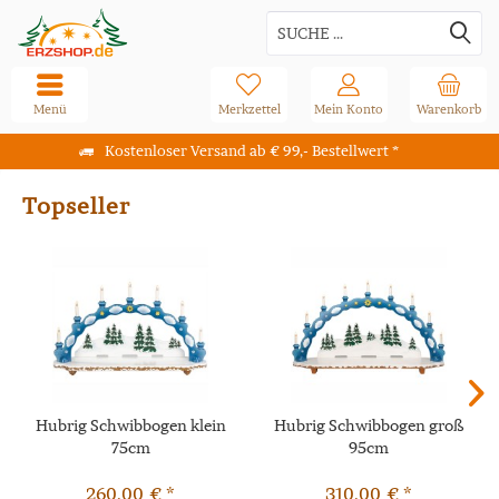
Menü
Merkzettel
Mein Konto
Warenkorb
Kostenloser Versand ab € 99,- Bestellwert *
Topseller
Hubrig Schwibbogen klein
Hubrig Schwibbogen groß
75cm
95cm
260,00 € *
310,00 € *