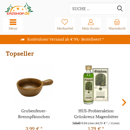
Menü
Merkzettel
Mein Konto
Warenkorb
Kostenloser Versand ab € 99,- Bestellwert *
Topseller
Grubenfeuer-
HUS-Probieraktion
Brennpfännchen
Grünkreuz Magenbitter
0,04l
Inhalt
0.04 Liter
(44,75 € * / 1 Liter)
3,99 € *
1,79 € *