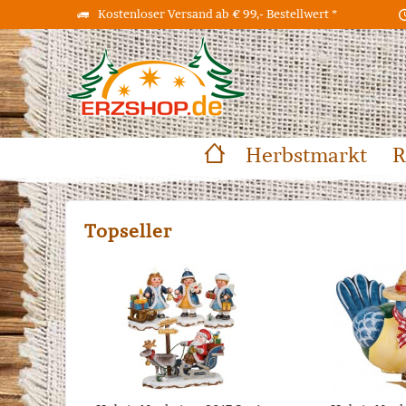
Kostenloser Versand ab € 99,- Bestellwert *
Herbstmarkt
R
Topseller