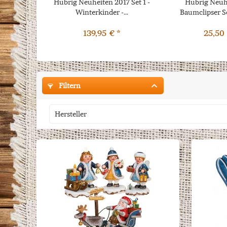
Hubrig Neuheiten 2017 Set 1 -
Hubrig Neuhe
Winterkinder -...
Baumclipser S
139,95 € *
25,50 
Filtern
Hersteller
Hubrig Volkskunst GmbH