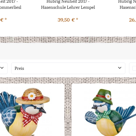
it 2017 -
Hubrig Neuheit 2017 -
Hubrig N
ommerliesl
Hasenschule Lehrer Lempel
Hasensch
€ *
39,50 € *
26
Preis
von
bis
8,95 €
495,00 €