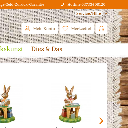
age Geld-Zurück-Garantie
Hotline 03733608120
Service/Hilfe
Mein Konto
Merkzettel
lkskunst
Dies & Das