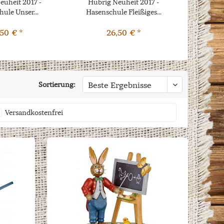
euheit 2017 -
Hubrig Neuheit 2017 -
Hubrig N
ule Unser...
Hasenschule Fleißiges...
mi
,50 € *
26,50 € *
Sortierung:
Versandkostenfrei