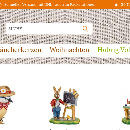
Schneller Versand mit DHL - auch an Packstationen
30 T
äucherkerzen
Weihnachten
Hubrig Vo