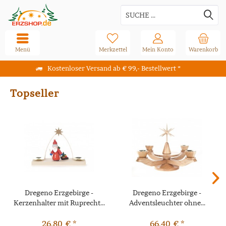
Menü
Merkzettel
Mein Konto
Warenkorb
Kostenloser Versand ab € 99,- Bestellwert *
Topseller
Dregeno Erzgebirge -
Dregeno Erzgebirge -
Kerzenhalter mit Ruprecht...
Adventsleuchter ohne...
26,80 € *
66,40 € *