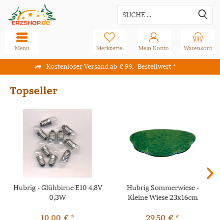
Menü
Merkzettel
Mein Konto
Warenkorb
Kostenloser Versand ab € 99,- Bestellwert *
Topseller
Hubrig - Glühbirne E10 4,8V
Hubrig Sommerwiese -
0,3W
Kleine Wiese 23x16cm
10,00 € *
29,50 € *