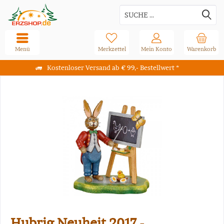
Menü
Merkzettel
Mein Konto
Warenkorb
Kostenloser Versand ab € 99,- Bestellwert *
Hubrig Neuheit 2017 -