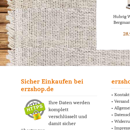
Hubrig W
Bergman
28,
Sicher Einkaufen bei
erzsh
erzshop.de
Kontakt
Versand
Ihre Daten werden
Allgeme
komplett
Datensc
verschlüsselt und
Widerru
damit sicher
Impres