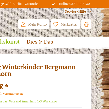
age Geld-Zurück-Garantie
Hotline 03733608120
Service/Hilfe
Mein Konto
Merkzettel
lkskunst
Dies & Das
 Winterkinder Bergmann
horn
€ *
gl. Versandkosten
ferbar, Versand innerhalb 1-3 Werktage