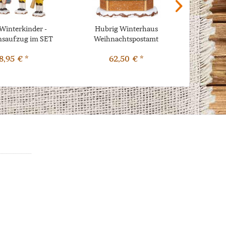
Winterkinder -
Hubrig Winterhaus
Origi
saufzug im SET
Weihnachtspostamt
Er
2019
8,95 € *
62,50 € *