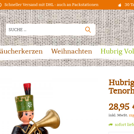
Schneller Versand mit DHL - auch an Packstationen
30 T
äucherkerzen
Weihnachten
Hubrig Vo
Hubrig
Tenor
28,95 
inkl. MwSt.
zz
sofort lie