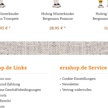
interkinder
Hubrig Winterkinder
Hubrig 
n Trompete
Bergmann Posaune
Bergmann
95 € *
28,95 € *
11
op.de Links
erzshop.de Service
 zu uns
Cookie-Einstellungen
 und Zahlung
Newsletter
ine Geschäftsbedingungen
Vertrag widerrufen
hutz
fsrecht
sum