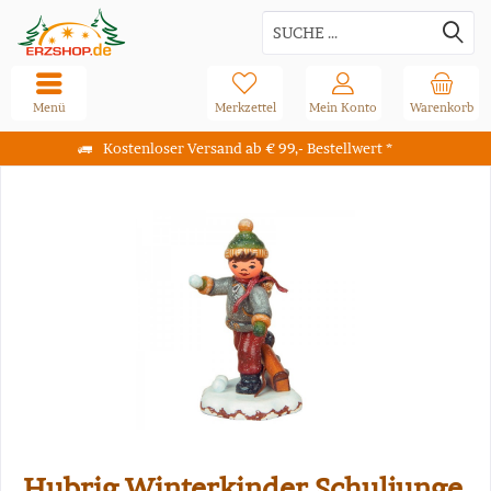
Menü
Merkzettel
Mein Konto
Warenkorb
Kostenloser Versand ab € 99,- Bestellwert *
Hubrig Winterkinder Schuljunge