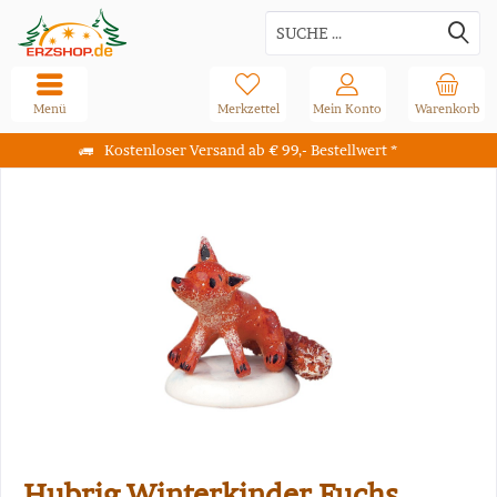
Menü
Merkzettel
Mein Konto
Warenkorb
Kostenloser Versand ab € 99,- Bestellwert *
Hubrig Winterkinder Fuchs