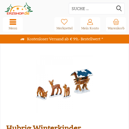
Menü
Merkzettel
Mein Konto
Warenkorb
Kostenloser Versand ab € 99,- Bestellwert *
Hubrig Winterkinder