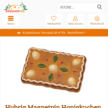
Menü
Merkzettel
Mein Konto
Warenkorb
Kostenloser Versand ab € 99,- Bestellwert *
Hubrig Magnetpin Honigkuchen