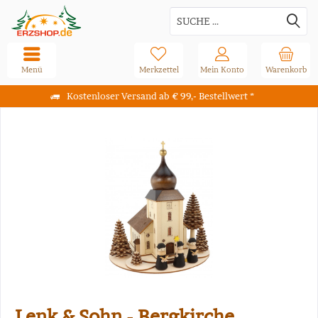
Menü
Merkzettel
Mein Konto
Warenkorb
Kostenloser Versand ab € 99,- Bestellwert *
Lenk & Sohn - Bergkirche