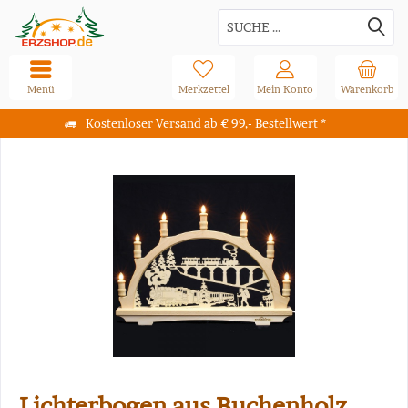
Menü
Merkzettel
Mein Konto
Warenkorb
Kostenloser Versand ab € 99,- Bestellwert *
Lichterbogen aus Buchenholz,