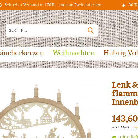
Schneller Versand mit DHL - auch an Packstationen
30 T
äucherkerzen
Weihnachten
Hubrig Vo
Lenk &
flammi
Innenb
143,60
inkl. MwSt.
zz
sofort lie