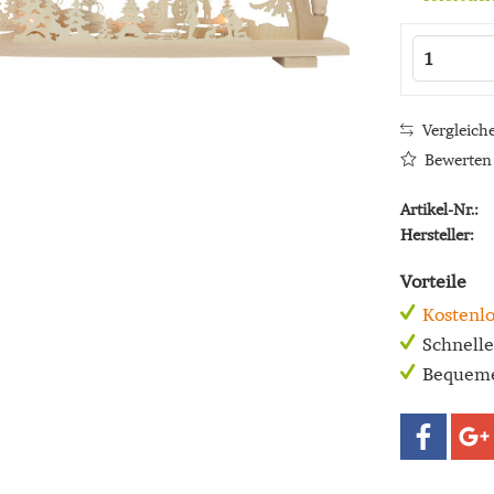
Vergleich
Bewerten
Artikel-Nr.:
Hersteller:
Vorteile
Kostenlo
Schnell
Bequeme