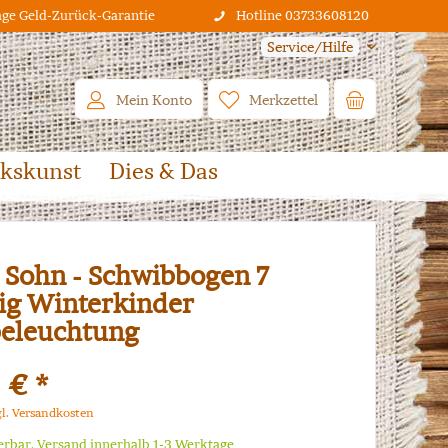
age Geld-Zurück-Garantie
Hotline 03733608120
Service/Hilfe
Mein Konto
Merkzettel
lkskunst
Dies & Das
 Sohn - Schwibbogen 7
g Winterkinder
eleuchtung
 € *
gl. Versandkosten
ferbar, Versand innerhalb 1-3 Werktage