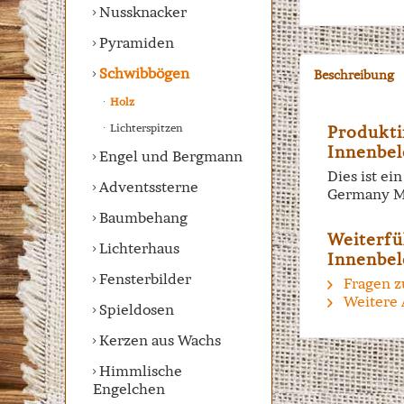
Nussknacker
Pyramiden
Schwibbögen
Beschreibung
Holz
Lichterspitzen
Produkti
Innenbel
Engel und Bergmann
Dies ist e
Adventssterne
Germany M
Baumbehang
Weiterfü
Lichterhaus
Innenbel
Fensterbilder
Fragen z
Weitere 
Spieldosen
Kerzen aus Wachs
Himmlische
Engelchen