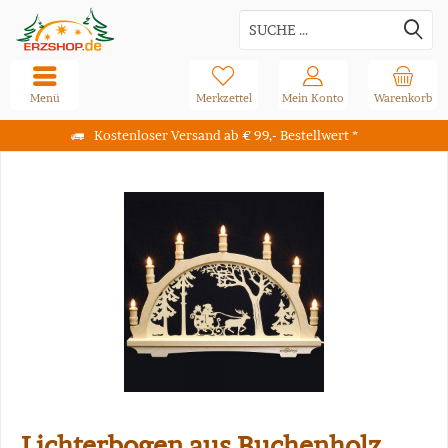
Menü
Merkzettel
Mein Konto
Warenkorb
Kostenloser Versand ab € 99,- Bestellwert *
Lichterbogen aus Buchenholz,