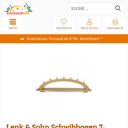
Menü
Merkzettel
Mein Konto
Warenkorb
Kostenloser Versand ab € 99,- Bestellwert *
Lenk & Sohn Schwibbogen 7-