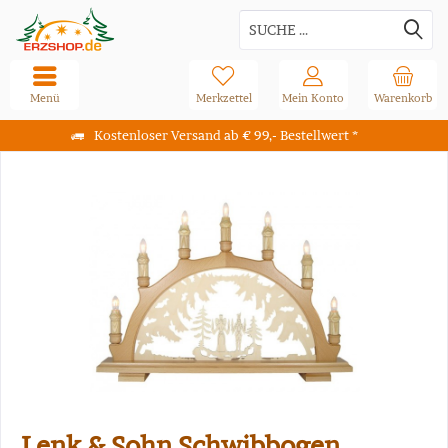
Menü
Merkzettel
Mein Konto
Warenkorb
Kostenloser Versand ab € 99,- Bestellwert *
Lenk & Sohn Schwibbogen