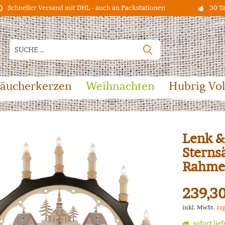
Schneller Versand mit DHL - auch an Packstationen
30 T
äucherkerzen
Weihnachten
Hubrig Vo
Lenk &
Sternsä
Rahme
239,30
inkl. MwSt.
zz
sofort lie