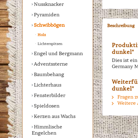
Nussknacker
Pyramiden
Schwibbögen
Beschreibung
Holz
Lichterspitzen
Produkti
dunkel"
Engel und Bergmann
Dies ist e
Adventssterne
Germany M
Baumbehang
Weiterfü
Lichterhaus
dunkel"
Fensterbilder
Fragen z
Weitere 
Spieldosen
Kerzen aus Wachs
Himmlische
Engelchen