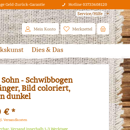
age Geld-Zurück-Garantie
Hotline 03733608120
Service/Hilfe
Mein Konto
Merkzettel
lkskunst
Dies & Das
 Sohn - Schwibbogen
nger, Bild coloriert,
n dunkel
 € *
gl. Versandkosten
ferbar, Versand innerhalb 1-3 Werktage