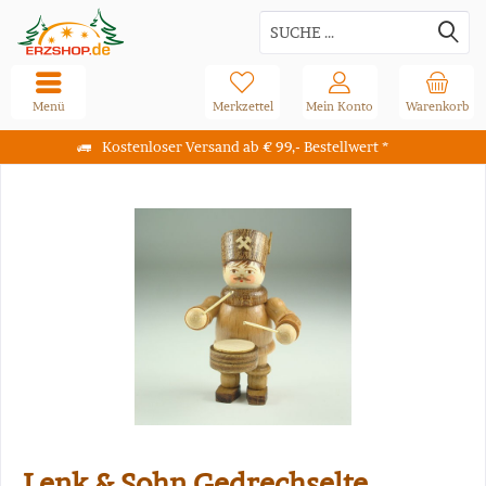
Menü
Merkzettel
Mein Konto
Warenkorb
Kostenloser Versand ab € 99,- Bestellwert *
Lenk & Sohn Gedrechselte