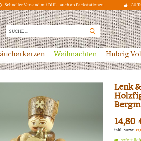
Schneller Versand mit DHL - auch an Packstationen
30 T
äucherkerzen
Weihnachten
Hubrig Vo
Lenk &
Holzfi
Bergm
14,80 
inkl. MwSt.
zz
sofort lie