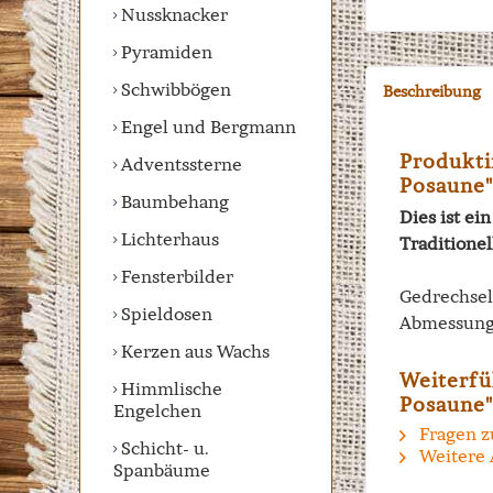
Nussknacker
Pyramiden
Schwibbögen
Beschreibung
Engel und Bergmann
Produkti
Adventssterne
Posaune"
Baumbehang
Dies ist e
Lichterhaus
Traditione
Fensterbilder
Gedrechsel
Spieldosen
Abmessung
Kerzen aus Wachs
Weiterfü
Himmlische
Posaune"
Engelchen
Fragen z
Schicht- u.
Weitere 
Spanbäume