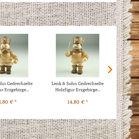
hn Gedrechselte
Lenk & Sohn Gedrechselte
Lenk & 
r Erzgebirge...
Holzfigur Erzgebirge...
Holzfi
4,80 € *
14,80 € *