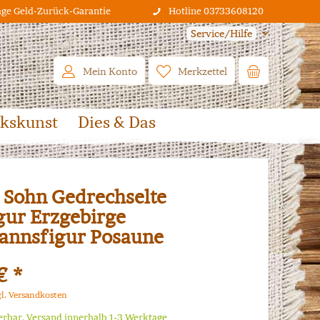
age Geld-Zurück-Garantie
Hotline 03733608120
Service/Hilfe
Mein Konto
Merkzettel
lkskunst
Dies & Das
 Sohn Gedrechselte
gur Erzgebirge
annsfigur Posaune
€ *
gl. Versandkosten
ferbar, Versand innerhalb 1-3 Werktage