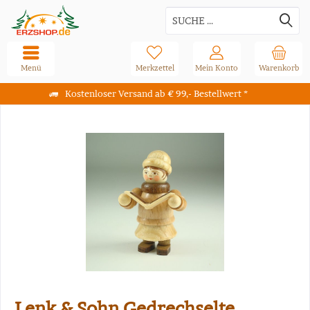
Menü
Merkzettel
Mein Konto
Warenkorb
Kostenloser Versand ab € 99,- Bestellwert *
Lenk & Sohn Gedrechselte