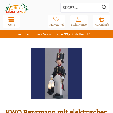
Menü
Merkzettel
Mein Konto
Warenkorb
Kostenloser Versand ab € 99,- Bestellwert *
KWO Bergmann mit elektrischer