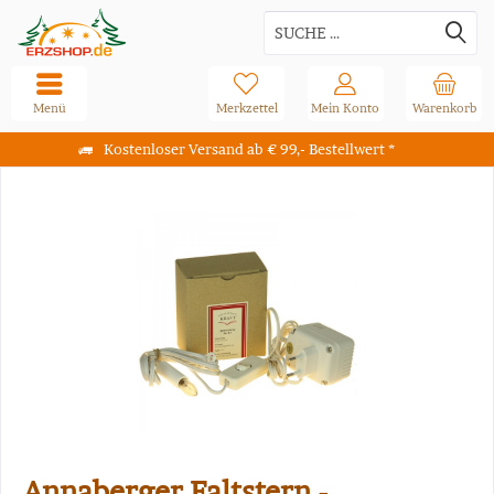
Menü
Merkzettel
Mein Konto
Warenkorb
Kostenloser Versand ab € 99,- Bestellwert *
Annaberger Faltstern -