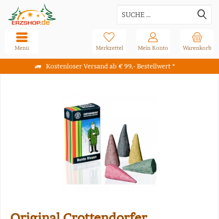
Menü
Merkzettel
Mein Konto
Warenkorb
Kostenloser Versand ab € 99,- Bestellwert *
Original Crottendorfer