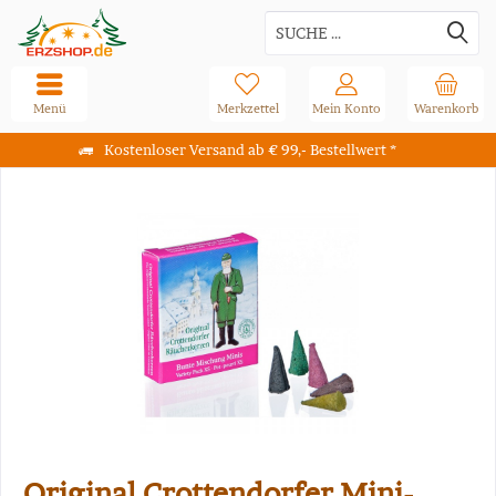
Menü
Merkzettel
Mein Konto
Warenkorb
Kostenloser Versand ab € 99,- Bestellwert *
Original Crottendorfer Mini-