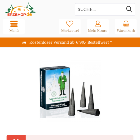
Menü
Merkzettel
Mein Konto
Warenkorb
Kostenloser Versand ab € 99,- Bestellwert *