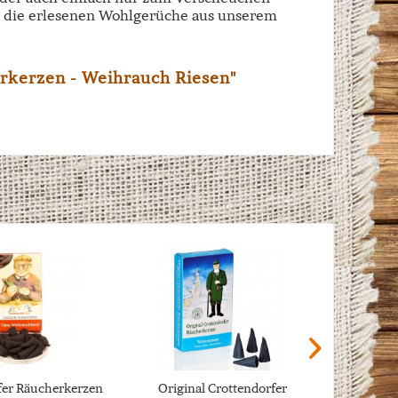
ch die erlesenen Wohlgerüche aus unserem
rkerzen - Weihrauch Riesen"
fer Räucherkerzen
Original Crottendorfer
Origina