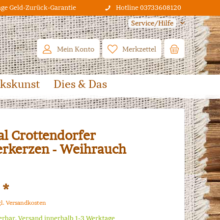
age Geld-Zurück-Garantie
Hotline 03733608120
Service/Hilfe
Mein Konto
Merkzettel
lkskunst
Dies & Das
al Crottendorfer
rkerzen - Weihrauch
 *
gl. Versandkosten
ferbar, Versand innerhalb 1-3 Werktage