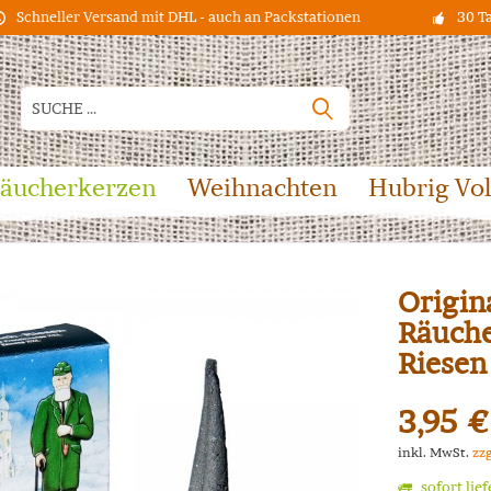
Schneller Versand mit DHL - auch an Packstationen
30 T
äucherkerzen
Weihnachten
Hubrig Vo
Origin
Räuche
Riesen
3,95 €
inkl. MwSt.
zz
sofort lie