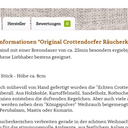
Hersteller
Bewertungen
0
nformationen "Original Crottendorfer Räucherk
 sind mit einer Brenndauer von ca. 25min besonders ergieb
hene Liebhaber bestens geeignet.
4 Stück - Höhe ca. 8cm
ich mühevoll von Hand gefertigt wurden die "Echten Crott
 überall. Aus Holzkohle, Kartoffelmehl, Sandelholz, Rotbu
nzien entstehen die duftenden Kegelchen. Aber auch viele 
 werden neben dem "Königspulver" Weihrauch beigemengt, 
 Perubalsam, Mastix oder Kumarin.
äucherkerzchen verbreiten gerade in der schönen Weihnac
ob für das stimmungsvolle Ambiente, aus festlichem Anlass