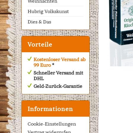
Weihnachten
Hubrig Volkskunst
Dies & Das
Vorteile
Kostenloser Versand ab
99 Euro
*
Schneller Versand mit
DHL
Geld-Zurück-Garantie
Informationen
Cookie-Einstellungen
Vertrag widerrufen