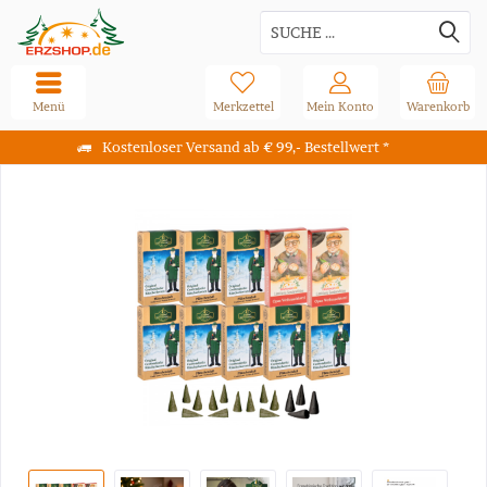
Menü
Merkzettel
Mein Konto
Warenkorb
Kostenloser Versand ab € 99,- Bestellwert *