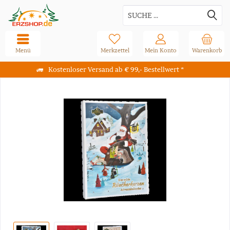
Menü
Merkzettel
Mein Konto
Warenkorb
Kostenloser Versand ab € 99,- Bestellwert *