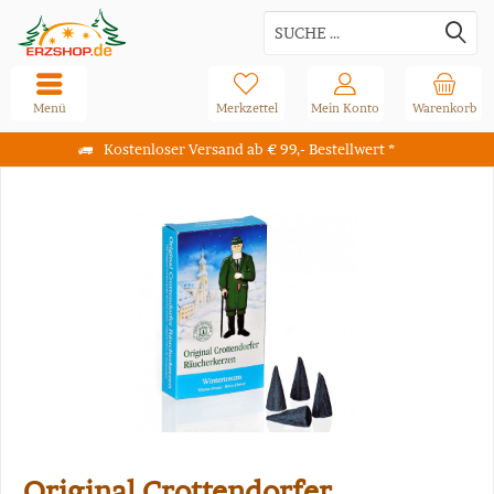
Menü
Merkzettel
Mein Konto
Warenkorb
Kostenloser Versand ab € 99,- Bestellwert *
Original Crottendorfer