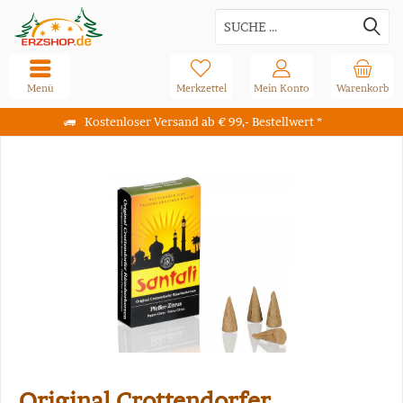
Menü
Merkzettel
Mein Konto
Warenkorb
Kostenloser Versand ab € 99,- Bestellwert *
Original Crottendorfer