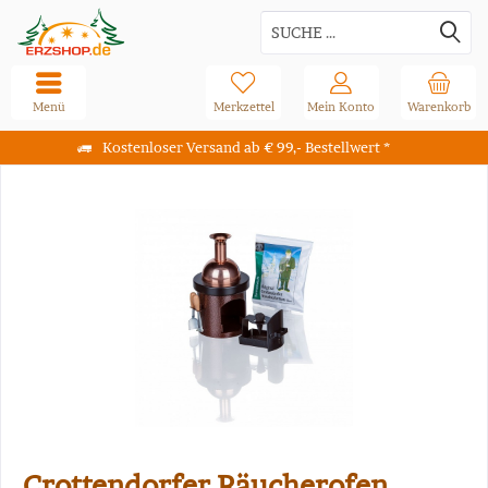
Menü
Merkzettel
Mein Konto
Warenkorb
Kostenloser Versand ab € 99,- Bestellwert *
Crottendorfer Räucherofen