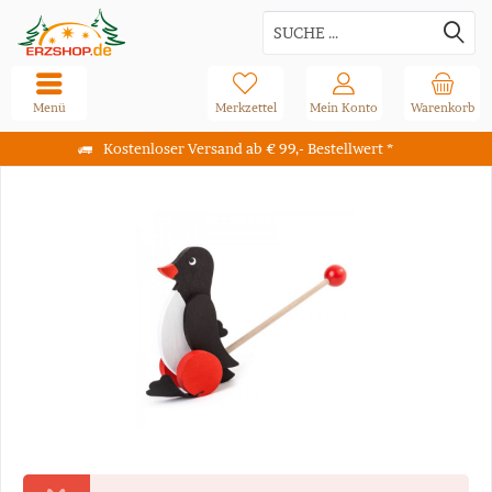
Menü
Merkzettel
Mein Konto
Warenkorb
Kostenloser Versand ab € 99,- Bestellwert *