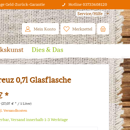
age Geld-Zurück-Garantie
Hotline 03733608120
Service/Hilfe
Mein Konto
Merkzettel
lkskunst
Dies & Das
euz 0,7l Glasflasche
€ *
 (27,07 € * / 1 Liter)
gl. Versandkosten
ferbar, Versand innerhalb 1-3 Werktage