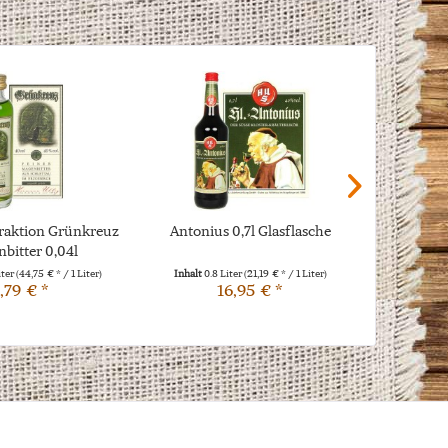
raktion Grünkreuz
Antonius 0,7l Glasflasche
Im Gößne
bitter 0,04l
iter
(44,75 € * / 1 Liter)
Inhalt
0.8 Liter
(21,19 € * / 1 Liter)
Inhalt
0.8
,79 € *
16,95 € *