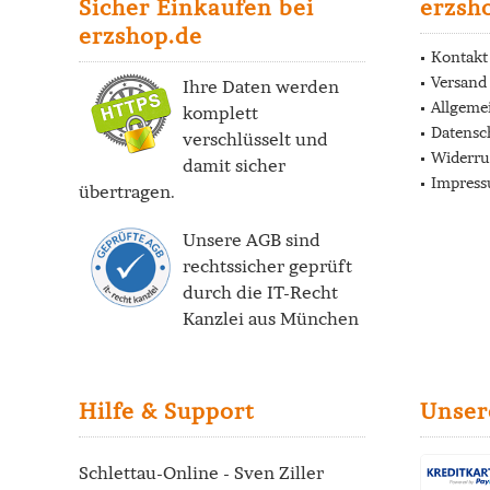
Sicher Einkaufen bei
erzsh
erzshop.de
Kontakt
Versand
Ihre Daten werden
Allgeme
komplett
Datensc
verschlüsselt und
Widerru
damit sicher
Impres
übertragen.
Unsere AGB sind
rechtssicher geprüft
durch die
IT-Recht
Kanzlei
aus München
Hilfe & Support
Unser
Schlettau-Online - Sven Ziller