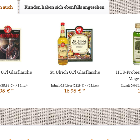
n auch
Kunden haben sich ebenfalls angesehen
0,7l Glasflasche
St. Ulrich 0,7l Glasflasche
HUS-Probie
Magen
r
(35,64 € * / 1 Liter)
Inhalt
0.8 Liter
(21,19 € * / 1 Liter)
Inhalt
0.04 L
95 € *
16,95 € *
1