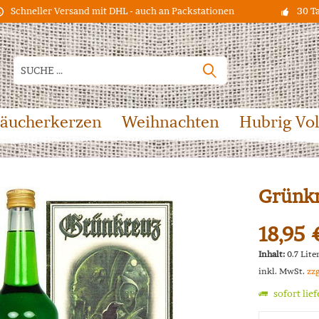
Schneller Versand mit DHL - auch an Packstationen
30 T
äucherkerzen
Weihnachten
Hubrig Vo
Grünkr
18,95 
Inhalt:
0.7 Liter
inkl. MwSt.
zz
sofort lie