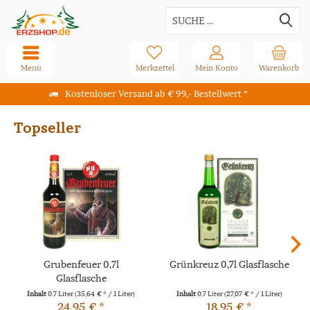
Menü
Merkzettel
Mein Konto
Warenkorb
Kostenloser Versand ab € 99,- Bestellwert *
Topseller
Grubenfeuer 0,7l
Grünkreuz 0,7l Glasflasche
Glasflasche
Inhalt
0.7 Liter
(35,64 € * / 1 Liter)
Inhalt
0.7 Liter
(27,07 € * / 1 Liter)
24,95 € *
18,95 € *