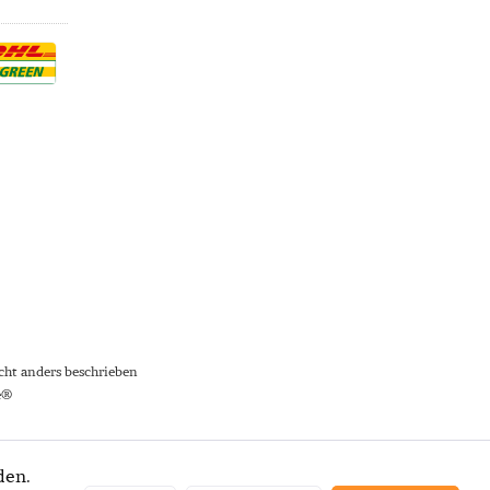
ht anders beschrieben
e®
den.