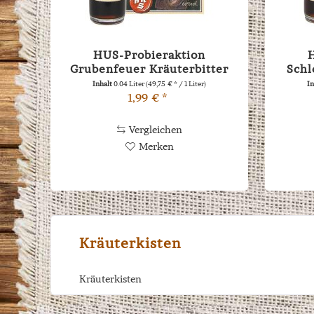
HUS-Probieraktion
Grubenfeuer Kräuterbitter
Schl
0,04l
Inhalt
0.04 Liter
(49,75 € * / 1 Liter)
I
1,99 € *
Vergleichen
Merken
Kräuterkisten
Kräuterkisten