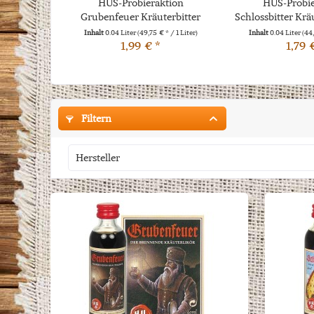
HUS-Probieraktion
HUS-Probie
Grubenfeuer Kräuterbitter
Schlossbitter Krä
0,04l
Inhalt
0.04 Liter
(49,75 € * / 1 Liter)
Inhalt
0.04 Liter
(44,
1,99 € *
1,79 
Filtern
Hersteller
HUS Likörherstellung & Getränkevertrieb GmbH