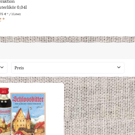
raktion
uterlikör 0,04l
75 € * / 1 Liter)
€ *
Preis
von
bis
1,79 €
1,99 €