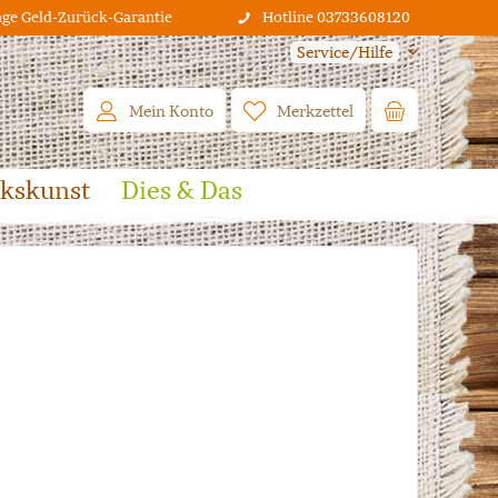
age Geld-Zurück-Garantie
Hotline 03733608120
Service/Hilfe
Mein Konto
Merkzettel
lkskunst
Dies & Das