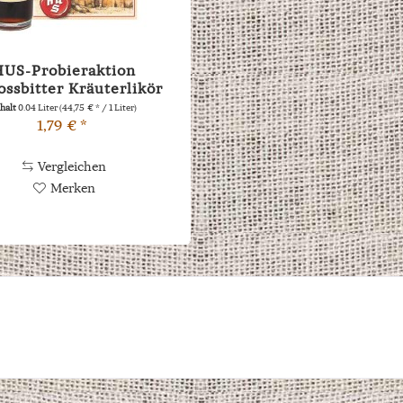
HUS-Probieraktion
ossbitter Kräuterlikör
0,04l
nhalt
0.04 Liter
(44,75 € * / 1 Liter)
1,79 € *
Vergleichen
Merken