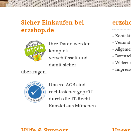
Sicher Einkaufen bei
erzsh
erzshop.de
Kontakt
Versand
Ihre Daten werden
Allgeme
komplett
Datensc
verschlüsselt und
Widerru
damit sicher
Impres
übertragen.
Unsere AGB sind
rechtssicher geprüft
durch die
IT-Recht
Kanzlei
aus München
Hilfe & Support
Unser