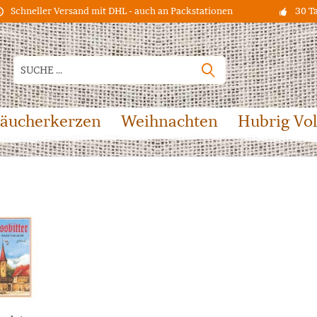
Schneller Versand mit DHL - auch an Packstationen
30 T
äucherkerzen
Weihnachten
Hubrig Vo