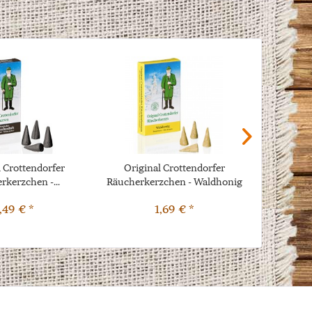
l Crottendorfer
Original Crottendorfer
Origin
rkerzchen -...
Räucherkerzchen - Waldhonig
Räucherk
,49 € *
1,69 € *