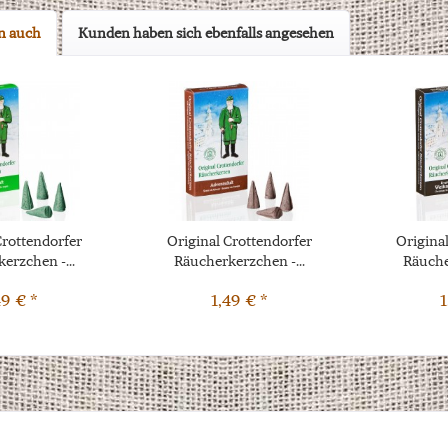
n auch
Kunden haben sich ebenfalls angesehen
Crottendorfer
Original Crottendorfer
Origina
erzchen -...
Räucherkerzchen -...
Räuche
49 € *
1,49 € *
1