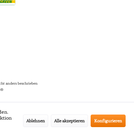
ht anders beschrieben
e®
den.
ktion
Ablehnen
Alle akzeptieren
Konfigurieren
ter-Anmeldung