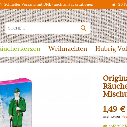
Schneller Versand mit DHL - auch an Packstationen
30 T
äucherkerzen
Weihnachten
Hubrig Vo
Origin
Räuche
Misch
1,49 €
inkl. MwSt.
zz
sofort lie