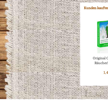
Kunden kaufte
Original 
Räucherk
1,