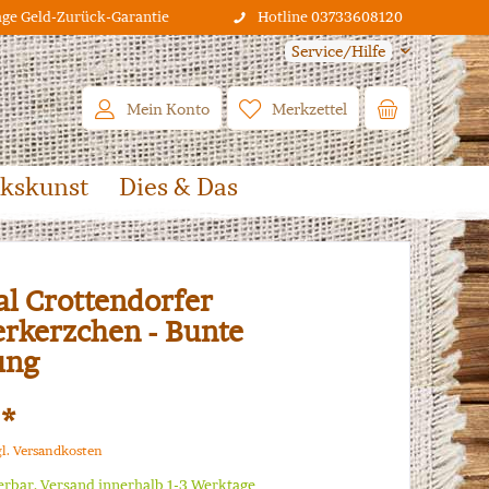
age Geld-Zurück-Garantie
Hotline 03733608120
Service/Hilfe
Mein Konto
Merkzettel
lkskunst
Dies & Das
al Crottendorfer
rkerzchen - Bunte
ung
 *
gl. Versandkosten
ferbar, Versand innerhalb 1-3 Werktage