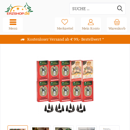
Menü
Merkzettel
Mein Konto
Warenkorb
Kostenloser Versand ab € 99,- Bestellwert *