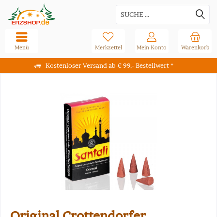
Menü
Merkzettel
Mein Konto
Warenkorb
Kostenloser Versand ab € 99,- Bestellwert *
Original Crottendorfer