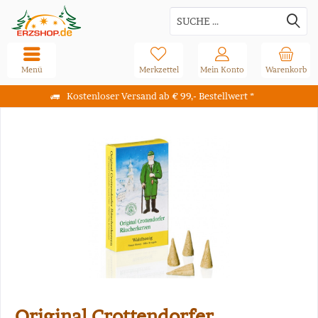
Menü
Merkzettel
Mein Konto
Warenkorb
Kostenloser Versand ab € 99,- Bestellwert *
Original Crottendorfer